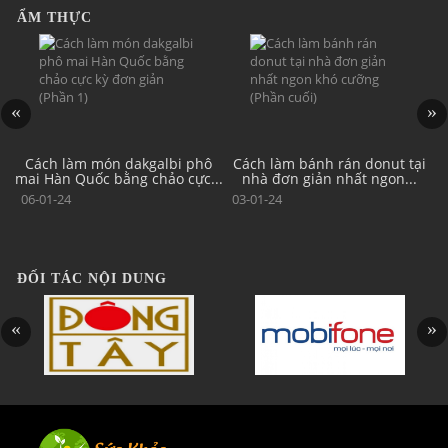
ẨM THỰC
ô
Cách làm món dakgalbi phô
Cách làm bánh rán donut tại
..
mai Hàn Quốc bằng chảo cực...
nhà đơn giản nhất ngon...
06-01-24
03-01-24
ĐỐI TÁC NỘI DUNG