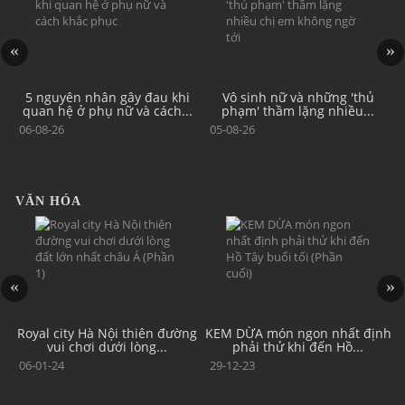
o
5 nguyên nhân gây đau khi
Vô sinh nữ và những 'thủ
T
quan hệ ở phụ nữ và cách...
phạm' thầm lặng nhiều...
06-08-26
05-08-26
VĂN HÓA
ng
Royal city Hà Nội thiên đường
KEM DỪA món ngon nhất định
K
vui chơi dưới lòng...
phải thử khi đến Hồ...
06-01-24
29-12-23