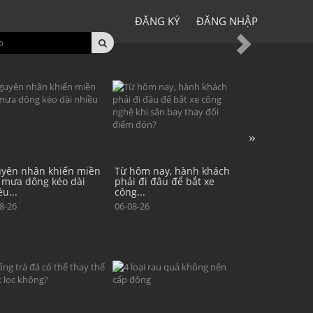
ĐĂNG KÝ
ĐĂNG NHẬP
Next
hôm nay, hành khách
Ấn Độ: Ít nhất 22 trẻ em bị
Khi nào nắng
i đi đâu để bắt xe
tử vong do virus
rộng bao phủ
...
Chandipura...
07-08-26
8-26
05-08-26