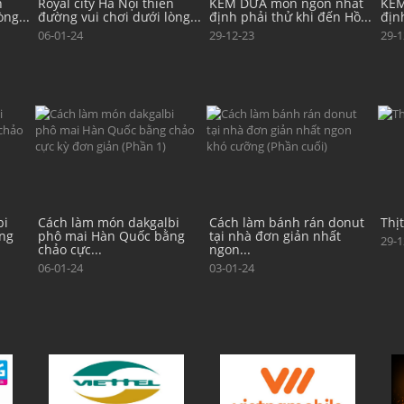
n
KEM DỪA món ngon nhất
KEM DỪA món ngon nhất
KEM
ng...
định phải thử khi đến Hồ...
định phải thử khi đến Hồ...
địn
29-12-23
29-12-23
29-1
bi
Cách làm bánh rán donut
Thịt heo chiên sả ót
Các
ng
tại nhà đơn giản nhất
tại
29-12-23
ngon...
ngo
03-01-24
29-1