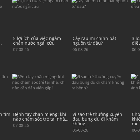
m
Cây rau mì chính bắt
3 loại lá thông dụng hỗ trợ
Bài
nguồn từ đâu?
điều trị tăng huyết...
tre
06-08-26
06-08-26
06-0
 khi
Vì sao trẻ thường xuyên
Cho con bú mẹ sai tư thế
Tỷ 
hà,...
đau bụng dù đi khám
khiến con khó no bụng,
Việ
không...
mẹ...
90%:
06-08-26
06-08-26
06-0