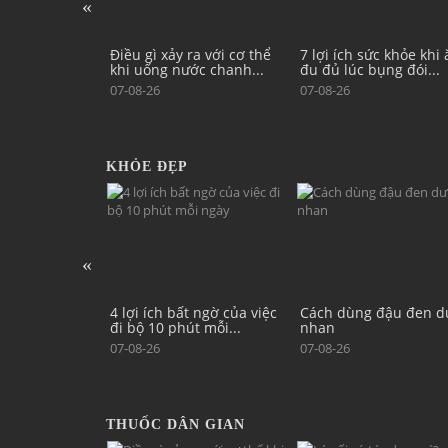
ra với cơ thể
7 lợi ích sức khỏe khi ăn
Cách ăn chay giúp gi
ớc chanh...
đu đủ lúc bụng đói...
cân và giảm mỡ máu
hiệu...
07-08-26
07-08-26
KHỎE ĐẸP
t ngờ của việc
Cách dùng đậu đen dưỡng
Bài tập giúp tăng sức
t mỗi...
nhan
mạnh cơ mông, giảm 
lực...
07-08-26
07-08-26
THUỐC DÂN GIAN