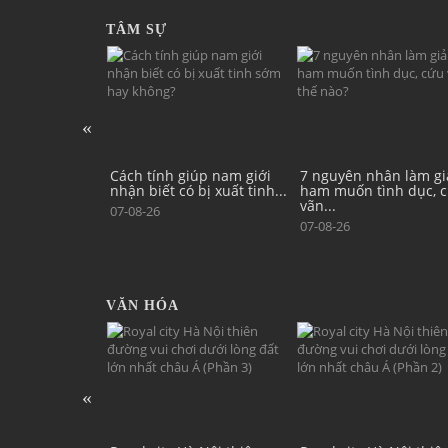
TÂM SỰ
iúp nam giới
7 nguyên nhân làm giảm
Nam giới vạm vỡ, sinh
 bị xuất tinh...
ham muốn tình dục, cứu
mạnh vẫn khó có con, v
vãn...
07-08-26
07-08-26
VĂN HÓA