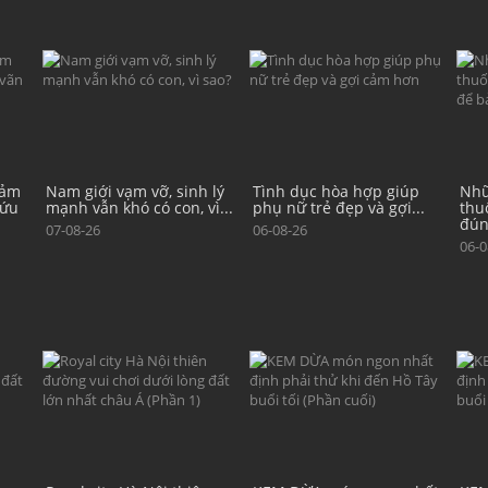
 lý
Tình dục hòa hợp giúp
Những tác dụng phụ của
5 n
ì...
phụ nữ trẻ đẹp và gợi...
thuốc tránh thai: Hiểu
qua
đúng...
cách
06-08-26
06-08-26
06-0