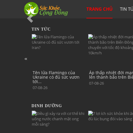
TRANG CHỦ
TIN T
Previous
TIN TỨC
mingo của
Áp thấp nhiệt đới mạnh
Từ 15/8/2026, tài xế vi
đủ sức vươn
lên thành bão trên Biển...
phạm quy định này c
thể...
07-08-26
07-08-26
DINH DƯỠNG