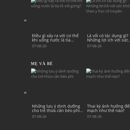
ra với cơ thể
Lá vối có tác dụng gì?
5 lợi ích của việc ngâ
c lá tía...
Những lợi ích với sức...
chân nước ngải cứu
07-08-26
07-08-26
MẸ VÀ BÉ
ý dinh dưỡng
Thai kỳ ảnh hưởng đến tim
Bệnh tay chân miệng:
 cân béo phì...
mạch như thế nào?
nào chăm sóc trẻ tại n
07-08-26
07-08-26