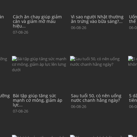
ảm
Vì sao người Nhật thường
Uống trà đá có thể thay
4 l
ăn trứng vào bữa sáng?...
thế nước lọc không?
cấp
06-08-26
06-08-26
06-0
Sau tuổi 50, có nên uống
5 dấu hiệu lão hóa đầu
10 
áp
nước chanh hằng ngày?
tiên không xuất hiện trên...
ngủ
06-08-26
06-08-26
06-0