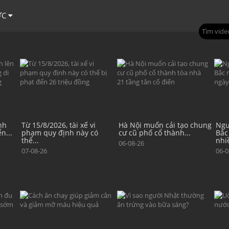
ỨC
Hà Nội muốn cải tạo chung
Nguyên nhân khiến miền
Từ 
ó
cư cũ phố cổ thành...
Bắc mưa dông kéo dài
phả
nhiều...
công
06-08-26
06-08-26
06-0