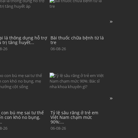
 thuốc chữa bệnh từ lá
Ngoài hoa, lá atiso có tác
Cây xấu hổ có
dụng gì với sức khỏe?...
chữa bệnh gì?
8-26
06-08-26
07-08-26
lệ sâu răng ở trẻ em
Bệnh tay chân miệng có xu
Mùa hè cảnh g
t Nam chạm mức
hướng tăng nhanh: Trẻ
virus ở trẻ em
...
mắc...
07-08-26
8-26
05-08-26