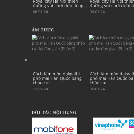
à Nội thiên
Royal city Hà Nội thiên
Royal city Hà Nội thiê
hơi dưới lòng...
đường vui chơi dưới lòng...
đường vui chơi dưới lò
06-01-24
06-01-24
ẨM THỰC
ón dakgalbi
Cách làm món dakgalbi
Cách làm món dakgal
n Quốc bằng
phô mai Hàn Quốc bằng
phô mai Hàn Quốc bằ
chảo cực...
chảo cực...
06-01-24
06-01-24
ĐỐI TÁC NỘI DUNG