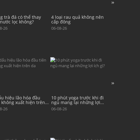
oại rau quả không nên
5 chất dinh dưỡng nên bổ
6 lợi ích sức 
 đông
sung sau tuổi 60
dụng chế độ ă
8-26
06-08-26
07-08-26
phút yoga trước khi đi
Vì sao khi giảm cân chỉ nên
3 thói quen 
 mang lại những lợi...
giảm 8% trọng lượng...
giúp giảm mỡ 
8-26
05-08-26
07-08-26