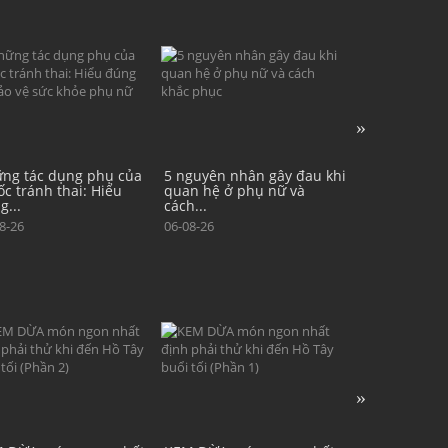
guyên nhân gây đau khi
4 nhóm thực phẩm có lợi
Vô sinh nữ và
n hệ ở phụ nữ và
cho sức khỏe tinh trùng
phạm' thầm lặ
...
05-08-26
07-08-26
8-26