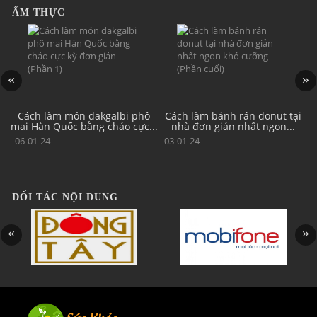
ẨM THỰC
ô
Cách làm món dakgalbi phô
Cách làm bánh rán donut tại
..
mai Hàn Quốc bằng chảo cực...
nhà đơn giản nhất ngon...
06-01-24
03-01-24
ĐỐI TÁC NỘI DUNG