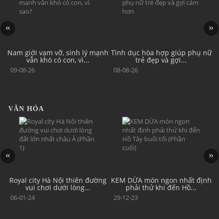
am
Nam giới vạm vỡ, sinh lý mạnh
Tình dục hòa hợp giúp phụ nữ
N
vẫn khó có con, vì...
trẻ đẹp và gợi...
09-08-26
08-08-26
VĂN HÓA
ng
Royal city Hà Nội thiên đường
KEM DỪA món ngon nhất định
K
vui chơi dưới lòng...
phải thử khi đến Hồ...
06-01-24
29-12-23